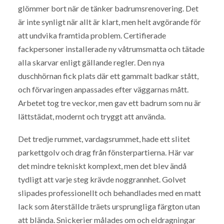
glömmer bort när de tänker badrumsrenovering. Det
är inte synligt när allt är klart, men helt avgörande för
att undvika framtida problem. Certifierade
fackpersoner installerade ny våtrumsmatta och tätade
alla skarvar enligt gällande regler. Den nya
duschhörnan fick plats där ett gammalt badkar stått,
och förvaringen anpassades efter väggarnas mått.
Arbetet tog tre veckor, men gav ett badrum som nu är
lättstädat, modernt och tryggt att använda.
Det tredje rummet, vardagsrummet, hade ett slitet
parkettgolv och drag från fönsterpartierna. Här var
det mindre tekniskt komplext, men det blev ändå
tydligt att varje steg krävde noggrannhet. Golvet
slipades professionellt och behandlades med en matt
lack som återställde träets ursprungliga färgton utan
att blända. Snickerier målades om och eldragningar