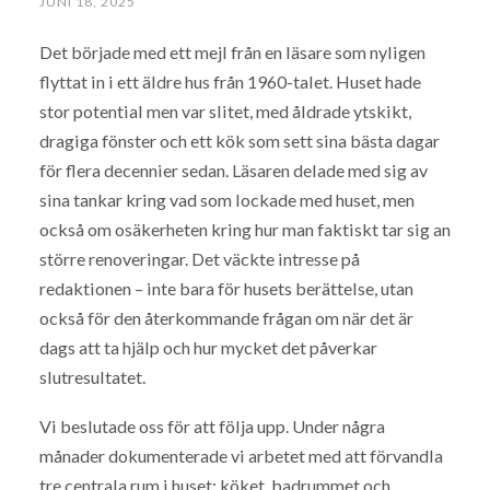
JUNI 18, 2025
Det började med ett mejl från en läsare som nyligen
flyttat in i ett äldre hus från 1960-talet. Huset hade
stor potential men var slitet, med åldrade ytskikt,
dragiga fönster och ett kök som sett sina bästa dagar
för flera decennier sedan. Läsaren delade med sig av
sina tankar kring vad som lockade med huset, men
också om osäkerheten kring hur man faktiskt tar sig an
större renoveringar. Det väckte intresse på
redaktionen – inte bara för husets berättelse, utan
också för den återkommande frågan om när det är
dags att ta hjälp och hur mycket det påverkar
slutresultatet.
Vi beslutade oss för att följa upp. Under några
månader dokumenterade vi arbetet med att förvandla
tre centrala rum i huset: köket, badrummet och