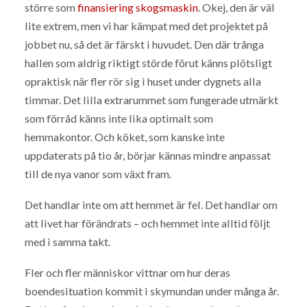
större som
finansiering skogsmaskin
. Okej, den är väl
lite extrem, men vi har kämpat med det projektet på
jobbet nu, så det är färskt i huvudet. Den där trånga
hallen som aldrig riktigt störde förut känns plötsligt
opraktisk när fler rör sig i huset under dygnets alla
timmar. Det lilla extrarummet som fungerade utmärkt
som förråd känns inte lika optimalt som
hemmakontor. Och köket, som kanske inte
uppdaterats på tio år, börjar kännas mindre anpassat
till de nya vanor som växt fram.
Det handlar inte om att hemmet är fel. Det handlar om
att livet har förändrats – och hemmet inte alltid följt
med i samma takt.
Fler och fler människor vittnar om hur deras
boendesituation kommit i skymundan under många år.