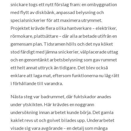
snickare togs ett nytt förslag fram: en ombyggnation
med flytt av diskbänk, anpassad belysning och
specialsnickerier för att maximera utrymmet.
Projektet krävde flera olika hantverkare – elektriker,
rörmokare, plattsättare – där alla arbetade utifrån en
gemensam plan. Tidsramen hölls och det nya köket
stod färdigt med jämna snickerier, välplacerade uttag
och en genomtänkt arbetsbelysning som gav rummet
ett helt annat uttryck än tidigare. Det blev också
enklare att laga mat, eftersom funktionerna nu låg rätt
i förhållande till varandra.
Nästa steg var badrummet, där fuktskador anades
under ytskikten. Här krävdes en noggrann
undersökning innan arbetet kunde börja. Det gamla
kaklet revs ut och golvet bilades upp. Underarbetet
visade sig vara avgörande – en detalj som många