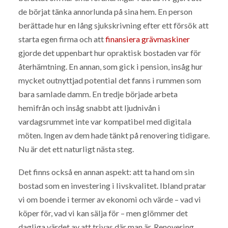
de börjat tänka annorlunda på sina hem. En person
berättade hur en lång sjukskrivning efter ett försök att
starta egen firma och att
finansiera grävmaskiner
gjorde det uppenbart hur opraktisk bostaden var för
återhämtning. En annan, som gick i pension, insåg hur
mycket outnyttjad potential det fanns i rummen som
bara samlade damm. En tredje började arbeta
hemifrån och insåg snabbt att ljudnivån i
vardagsrummet inte var kompatibel med digitala
möten. Ingen av dem hade tänkt på renovering tidigare.
Nu är det ett naturligt nästa steg.
Det finns också en annan aspekt: att ta hand om sin
bostad som en investering i livskvalitet. Ibland pratar
vi om boende i termer av ekonomi och värde – vad vi
köper för, vad vi kan sälja för – men glömmer det
dagliga värdet av att trivas där man är. Renovering