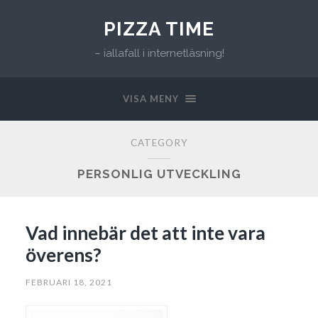
PIZZA TIME
– iallafall i internetläsning!
VISA MENY
CATEGORY
PERSONLIG UTVECKLING
Vad innebär det att inte vara
överens?
FEBRUARI 18, 2021